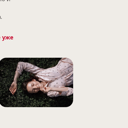
.
 уже