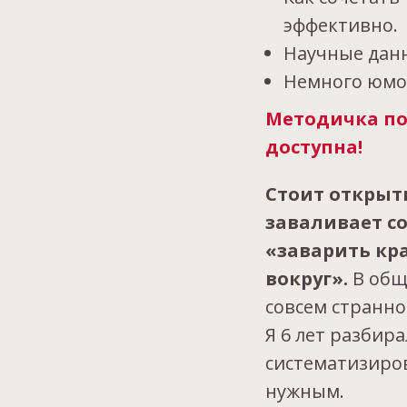
эффективно.
Научные данн
Немного юмор
Методичка по
доступна!
Стоит открыть
заваливает со
«заварить кр
вокруг».
В общ
совсем странно
Я 6 лет разбира
систематизиров
нужным.