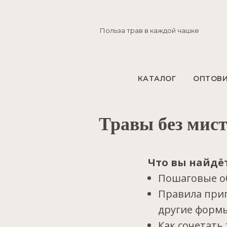
Польза трав в каждой чашке
КАТАЛОГ
ОПТОВ
Травы без мист
Что вы найдё
Пошаговые об
Правила приг
другие форм
Как сочетать