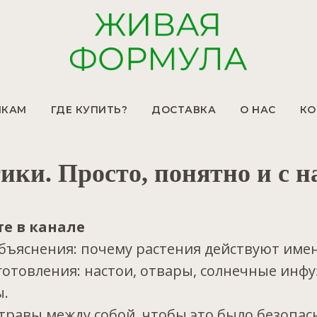
ИКАМ
ГДЕ КУПИТЬ?
ДОСТАВКА
О НАС
КО
ики. Просто, понятно и с н
те в канале
ъяснения: почему растения действуют имен
отовления: настои, отвары, солнечные инфу
ы.
 травы между собой, чтобы это было безопас