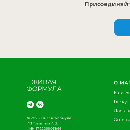
Присоединяй
О МА
Каталог
Где куп
Доставк
© 2026 Живая формула
Оптовы
ИП Тимагина А.В.
ИНН 672209903866